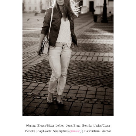
Wearing: Blouse/Bluza: Lefties | Jeans/Blugi: Bershka | Jacket/Geaca:
Bershka | Bag/Geanta: Sammydress (
here/aici
) | Flats/Balerini: Auchan