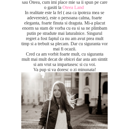
sau Oteea, cum imi place mie sa ii spun pe care
o gasiti la
Oteea Land
In realitate este la fel ( asa ca ipoteza mea se
adevereste), este o persoana calma, foarte
eleganta, foarte finuta si draguta. Mi-a placut
enorm sa stam de vorba cu ea si sa ne plimbam
putin pe stradute mai laturalnice. Singurul
regret a fost faptul ca nu am avut prea mult
timp si a trebuit sa plecam. Dar cu siguranta vor
mai fi ocazii.
Cred ca am vorbit foarte mult, cu siguranta
mult mai mult decat de obicei dar asta am simtit
si am vrut sa impartasesc si cu voi.
Va pup si va doresc o zi minunata!