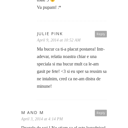
Va pupam! :*
JULIE PINK
Reply
April 9, 2014 at 10:52 AM
Ma bucur ca ti-a placut postarea! Intr-
adevar, relatia noastra chiar e una
speciala si ma bucur mult ca le-am
gasit pe fete! <3 si eu sper sa reusim sa
ne intalnim, cred ca ne-am distra de
minune!
M AND M
Reply
April 3, 2014 at 4:14 PM
Dragele de voi ! Nu stiam ca el este logodnicul