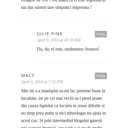
tau dar sunteti tare simpatici impreuna !
JULIE PINK
Reply
April 9, 2014 at 10:59 AM
Da, da, el este, multumesc frumos!
MACY
Reply
April 3, 2014 at 7:32 PM
Mie mi s-a intamplat sa-mi fac prietene bune la
facultate, iar pe cei mai vechi sa-i pierd poate
din cauza faptului ca locuim in orase diferite si
nu timp prea putin si nici tehnologia nu ajuta in
acest caz. Si prin intermediul blogului gasesti
noi oameni frumosi, am patit-o si eu de multe