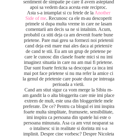
sentiment de simpatie pe care il avem asteptand
apoi sa vedem daca acesta este reciproc.
Asta s-a intamplat si cu fetele de la
Another
Side of me
. Recunosc ca ele m-au descoperit
primele si dupa multa vreme in care ne lasam
comentarii am decis sa ne si intalnim. Acum,
probabil ca stiti deja ca am devenit foarte bune
prietene. Pare mai greu sa formezi noi prietenii
cand deja esti mare mai ales daca ai prieteni/e
de cand te stii. Eu am un grup de prietene pe
care le cunosc din clasele foarte mici si nu imi
imaginez situatia in care nu am mai fi prietene.
Dar sunt foarte fericita sa descopar ca inca imi
mai pot face prietene si nu ma refer la amice ci
la genul de prietenie care poate dura pe intreaga
perioada a vietii.
Cand am stiut sigur ca vom merge la Sibiu m-
am gandit la o alta bloggerita care mie imi place
extrem de mult, este una din bloggeritele mele
preferate. De ce? Pentru ca blogul ei imi inspira
foarte multa simplitate, frumusete, sensibilitate,
imi inspira ca persoana din spatele lui este o
persoana minunata. Asa ca am vrut neaparat sa
o intalnesc si in realitate si dorinta mi s-a
implinit. Despre cine vorbesc? Despre Nicoleta