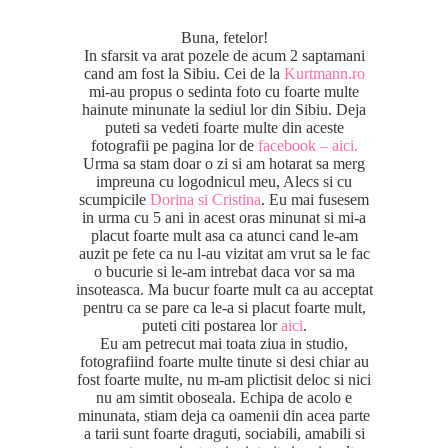
Buna, fetelor!
In sfarsit va arat pozele de acum 2 saptamani
cand am fost la Sibiu. Cei de la
Kurtmann.ro
mi-au propus o sedinta foto cu foarte multe
hainute minunate la sediul lor din Sibiu. Deja
puteti sa vedeti foarte multe din aceste
fotografii pe pagina lor de
facebook – aici.
Urma sa stam doar o zi si am hotarat sa merg
impreuna cu logodnicul meu, Alecs si cu
scumpicile
Dorina si Cristina
. Eu mai fusesem
in urma cu 5 ani in acest oras minunat si mi-a
placut foarte mult asa ca atunci cand le-am
auzit pe fete ca nu l-au vizitat am vrut sa le fac
o bucurie si le-am intrebat daca vor sa ma
insoteasca. Ma bucur foarte mult ca au acceptat
pentru ca se pare ca le-a si placut foarte mult,
puteti citi postarea lor
aici
.
Eu am petrecut mai toata ziua in studio,
fotografiind foarte multe tinute si desi chiar au
fost foarte multe, nu m-am plictisit deloc si nici
nu am simtit oboseala. Echipa de acolo e
minunata, stiam deja ca oamenii din acea parte
a tarii sunt foarte draguti, sociabili, amabili si