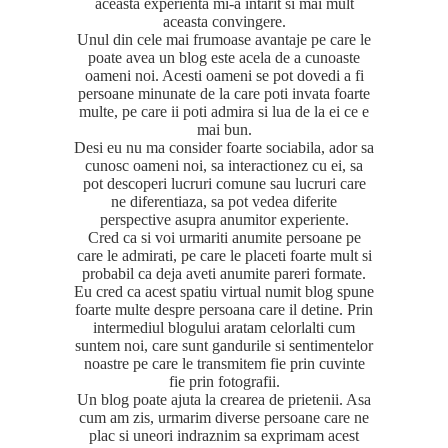
aceasta experienta mi-a intarit si mai mult
aceasta convingere.
Unul din cele mai frumoase avantaje pe care le
poate avea un blog este acela de a cunoaste
oameni noi. Acesti oameni se pot dovedi a fi
persoane minunate de la care poti invata foarte
multe, pe care ii poti admira si lua de la ei ce e
mai bun.
Desi eu nu ma consider foarte sociabila, ador sa
cunosc oameni noi, sa interactionez cu ei, sa
pot descoperi lucruri comune sau lucruri care
ne diferentiaza, sa pot vedea diferite
perspective asupra anumitor experiente.
Cred ca si voi urmariti anumite persoane pe
care le admirati, pe care le placeti foarte mult si
probabil ca deja aveti anumite pareri formate.
Eu cred ca acest spatiu virtual numit blog spune
foarte multe despre persoana care il detine. Prin
intermediul blogului aratam celorlalti cum
suntem noi, care sunt gandurile si sentimentelor
noastre pe care le transmitem fie prin cuvinte
fie prin fotografii.
Un blog poate ajuta la crearea de prietenii. Asa
cum am zis, urmarim diverse persoane care ne
plac si uneori indraznim sa exprimam acest