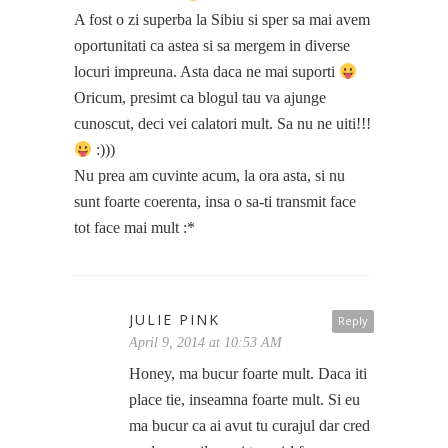
A fost o zi superba la Sibiu si sper sa mai avem
oportunitati ca astea si sa mergem in diverse
locuri impreuna. Asta daca ne mai suporti
Oricum, presimt ca blogul tau va ajunge
cunoscut, deci vei calatori mult. Sa nu ne uiti!!!
:)))
Nu prea am cuvinte acum, la ora asta, si nu
sunt foarte coerenta, insa o sa-ti transmit face
tot face mai mult :*
JULIE PINK
Reply
April 9, 2014 at 10:53 AM
Honey, ma bucur foarte mult. Daca iti
place tie, inseamna foarte mult. Si eu
ma bucur ca ai avut tu curajul dar cred