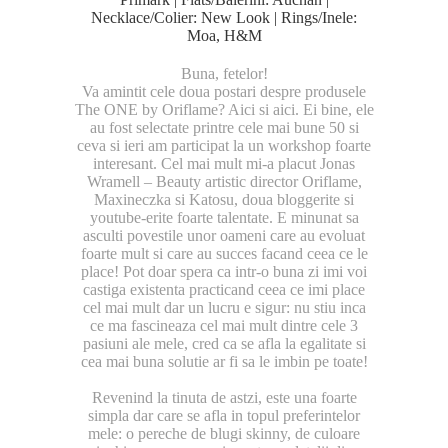
Necklace/Colier: New Look | Rings/Inele:
Moa, H&M
Buna, fetelor!
Va amintit cele doua postari despre produsele
The ONE by Oriflame?
Aici
si
aici
. Ei bine, ele
au fost selectate printre cele mai bune 50 si
ceva si ieri am participat la un workshop foarte
interesant. Cel mai mult mi-a placut Jonas
Wramell – Beauty artistic director Oriflame,
Maxineczka si Katosu, doua bloggerite si
youtube-erite foarte talentate. E minunat sa
asculti povestile unor oameni care au evoluat
foarte mult si care au succes facand ceea ce le
place! Pot doar spera ca intr-o buna zi imi voi
castiga existenta practicand ceea ce imi place
cel mai mult dar un lucru e sigur: nu stiu inca
ce ma fascineaza cel mai mult dintre cele 3
pasiuni ale mele, cred ca se afla la egalitate si
cea mai buna solutie ar fi sa le imbin pe toate!
Revenind la tinuta de astzi, este una foarte
simpla dar care se afla in topul preferintelor
mele: o pereche de blugi skinny, de culoare