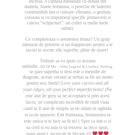
inchisa, o camasa minunata cu detalii din
dantela, foarte feminina, o pereche de balerini
comfortabili intr-o culoare vibranta, o gentuta
colorata si cu imprimeul specific primaverii si
cateva “sclipiciuri”: un colier si multe inele
subtiri.
Ce completeaza o asemenea tinuta? Un grup
minunat de prietene si un frappucino pentru a te
racori in aceste zile superbe, pline de soare!
Trebuie sa va spun ca aceasta
melodie,
mi
All Of Me – John Legend & Lindsey Stirling
,
se pare superba si desi este o melodie de
dragoste, aceste versuri ar trebui sa fie un motto
pentru noi, fetele!
Love your curves and all
your edges, a
ll your perfect imperfections!
(
Ne
este atat de greu sa ne acceptam si prin acest
lucru, ne complicam incredibil de mult viata
cand ar fi atat de simplu sa ne uitam in oglinda
si sa ne spunem: Esti frumoasa, frumusetea ta
este unica si te face sa fii tu! ( Sper ca intr-o zi
sa cred si eu asta si sa reusesc sa mi-o spun,
pana atunci, incercati in fiecare zi!