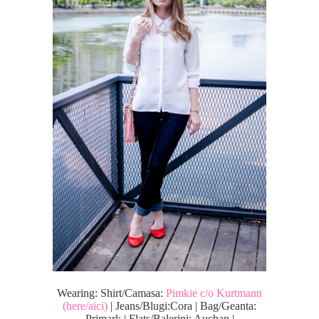
Wearing: Shirt/Camasa:
Pimkie c/o Kurtmann
(here/aici)
| Jeans/Blugi:Cora | Bag/Geanta:
Primark | Flats/Balerini: Auchan |