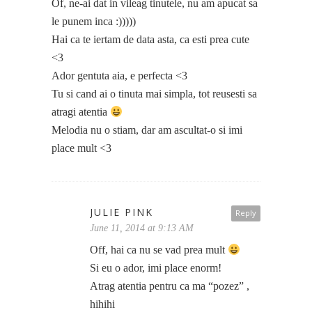
Of, ne-ai dat in vileag tinutele, nu am apucat sa
le punem inca :)))))
Hai ca te iertam de data asta, ca esti prea cute
<3
Ador gentuta aia, e perfecta <3
Tu si cand ai o tinuta mai simpla, tot reusesti sa
atragi atentia
Melodia nu o stiam, dar am ascultat-o si imi
place mult <3
JULIE PINK
Reply
June 11, 2014 at 9:13 AM
Off, hai ca nu se vad prea mult
Si eu o ador, imi place enorm!
Atrag atentia pentru ca ma “pozez” ,
hihihi