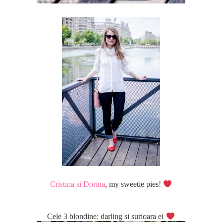
Cristina si Dorina
, my sweetie pies!
Cele 3 blondine: darling si surioara ei