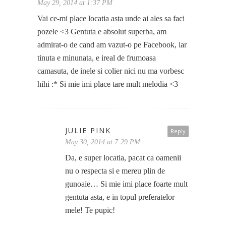
May 29, 2014 at 1:37 PM
Vai ce-mi place locatia asta unde ai ales sa faci
pozele <3 Gentuta e absolut superba, am
admirat-o de cand am vazut-o pe Facebook, iar
tinuta e minunata, e ireal de frumoasa
camasuta, de inele si colier nici nu ma vorbesc
hihi :* Si mie imi place tare mult melodia <3
JULIE PINK
Reply
May 30, 2014 at 7:29 PM
Da, e super locatia, pacat ca oamenii
nu o respecta si e mereu plin de
gunoaie… Si mie imi place foarte mult
gentuta asta, e in topul preferatelor
mele! Te pupic!