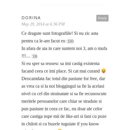
DORINA
Reply
May 29, 2014 at 6:36 PM
Ce dragute sunt fotografiile! Si nu zic asta
pentru ca le-am facut eu :))))
In afara de aia in care suntem noi 3, am o mufa
!!!… :)))
Si eu sper sa reusesc sa imi castig existenta
facand ceea ce imi place. Si cat mai curand
Deocamdata fac totul din pasiune for free, dar
as vrea ca si la noi bloggingul sa fie la acelasi
nivel cu cel din strainatate si sa fie recunoscute
meritele persoanelor care chiar se straduie si
pun pasiune in ceea ce fac, nu doar ale celor
care castiga nspe mii de like-uri si fani cu poze
in chiloti si cu buzele tuguiate if you know