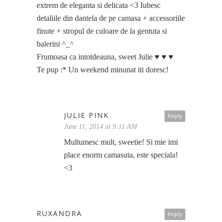
extrem de eleganta si delicata <3 Iubesc
detaliile din dantela de pe camasa + accessoriile
finute + stropul de culoare de la gentuta si
balerini ^_^
Frumoasa ca intotdeauna, sweet Julie ♥ ♥ ♥
Te pup :* Un weekend minunat iti doresc!
JULIE PINK
Reply
June 11, 2014 at 9:11 AM
Multumesc mult, sweetie! Si mie imi
place enorm camasuta, este speciala!
<3
RUXANDRA
Reply